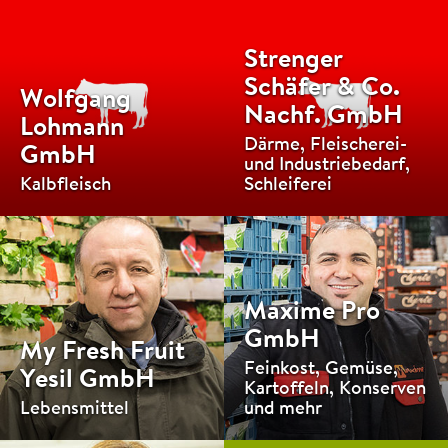
Strenger
Schäfer & Co.
Wolfgang
Nachf. GmbH
Lohmann
Därme, Fleischerei-
GmbH
und Industriebedarf,
Kalbfleisch
Schleiferei
Maxime Pro
GmbH
My Fresh Fruit
Feinkost, Gemüse,
Yesil GmbH
Kartoffeln, Konserven
Lebensmittel
und mehr