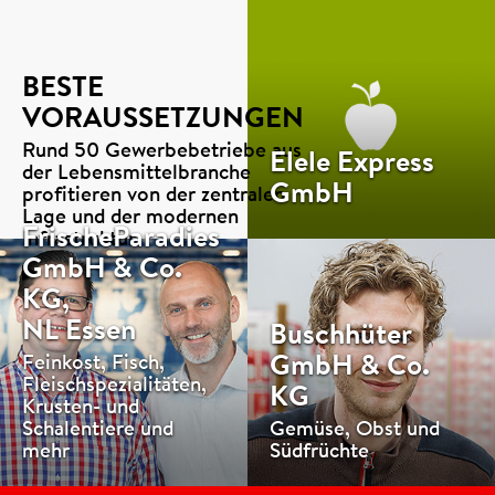
BESTE
VORAUSSETZUNGEN
Rund 50 Gewerbebetriebe aus
Elele Express
der Lebensmittelbranche
GmbH
profitieren von der zentralen
Lage und der modernen
FrischeParadies
Infrastruktur.
GmbH & Co.
▶
KG,
NL Essen
Buschhüter
GmbH & Co.
Feinkost, Fisch,
Fleischspezialitäten,
KG
Krusten- und
Schalentiere und
Gemüse, Obst und
mehr
Südfrüchte