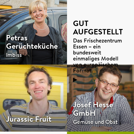
GUT
AUFGESTELLT
Petras
Das Frischezentrum
Gerüchteküche
Essen – ein
bundesweit
Imbiss
einmaliges Modell
von europäischem
Format.
▶
Josef Hesse
GmbH
Jurassic Fruit
Gemüse und Obst