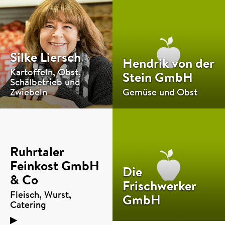
Silke Liersch
Hendrik von der
Kartoffeln, Obst,
Stein GmbH
Schälbetrieb und
Zwiebeln
Gemüse und Obst
Ruhrtaler
Feinkost GmbH
Die
& Co
Frischwerker
Fleisch, Wurst,
GmbH
Catering
▶