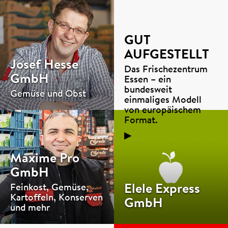
GUT
AUFGESTELLT
Josef Hesse
Das Frischezentrum
GmbH
Essen – ein
bundesweit
Gemüse und Obst
einmaliges Modell
von europäischem
Format.
▶
Maxime Pro
GmbH
Elele Express
Feinkost, Gemüse,
Kartoffeln, Konserven
GmbH
und mehr