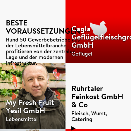
BESTE
Cagla
VORAUSSETZUNGEN
Geflügelfleischg
Rund 50 Gewerbebetriebe aus
GmbH
der Lebensmittelbranche
profitieren von der zentralen
Geflügel
Lage und der modernen
Infrastruktur.
▶
Ruhrtaler
Feinkost GmbH
My Fresh Fruit
& Co
Yesil GmbH
Fleisch, Wurst,
Lebensmittel
Catering
▶