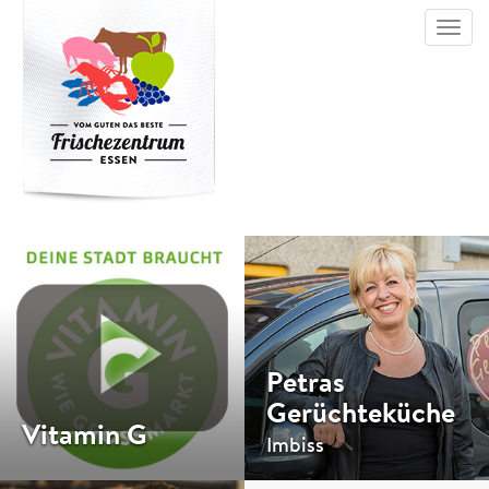
Toggl
navig
Petras
Gerüchteküche
Vitamin G
Imbiss