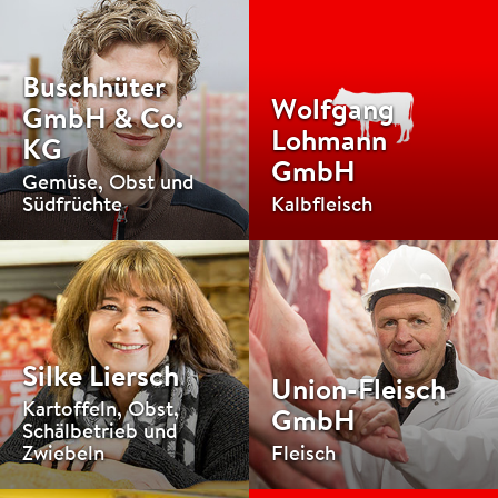
Buschhüter
Wolfgang
GmbH & Co.
Lohmann
KG
GmbH
Gemüse, Obst und
Südfrüchte
Kalbfleisch
Silke Liersch
Union-Fleisch
Kartoffeln, Obst,
GmbH
Schälbetrieb und
Zwiebeln
Fleisch