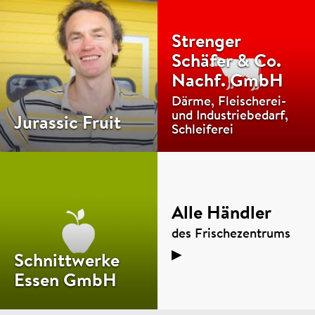
Strenger
Schäfer & Co.
Nachf. GmbH
Därme, Fleischerei-
und Industriebedarf,
Jurassic Fruit
Schleiferei
Alle Händler
des Frischezentrums
▶
Schnittwerke
Essen GmbH